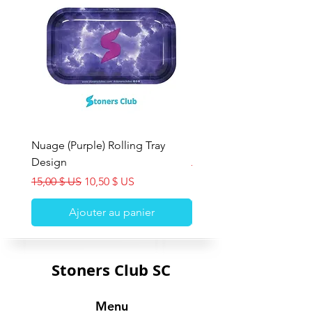
Nuage (Purple) Rolling Tray
Nuage Rolling Tray Des
Design
Prix original
15,00 $ US
Prix original
Prix promotionnel
15,00 $ US
10,50 $ US
Ajouter au panier
Stoners Club SC
Menu