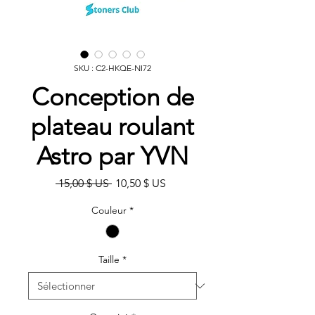
SKU : C2-HKQE-NI72
Conception de
plateau roulant
Astro par YVN
Prix
Prix
 15,00 $ US 
10,50 $ US
original
promotionnel
Couleur
*
Taille
*